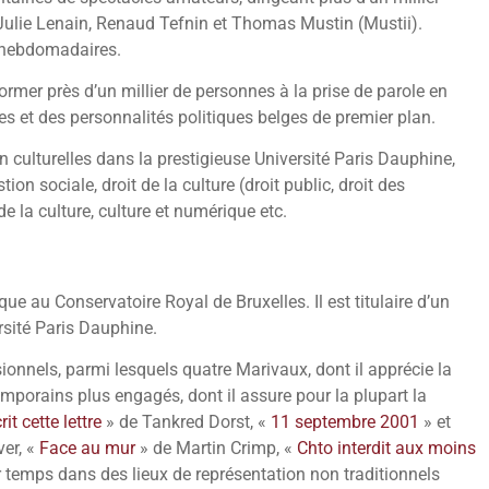
, Julie Lenain, Renaud Tefnin et Thomas Mustin (Mustii).
s hebdomadaires.
ormer près d’un millier de personnes à la prise de parole en
es et des personnalités politiques belges de premier plan.
culturelles dans la prestigieuse Université Paris Dauphine,
n sociale, droit de la culture (droit public, droit des
de la culture, culture et numérique etc.
e au Conservatoire Royal de Bruxelles. Il est titulaire d’un
rsité Paris Dauphine.
onnels, parmi lesquels quatre Marivaux, dont il apprécie la
ntemporains plus engagés, dont il assure pour la plupart la
t cette lettre
» de Tankred Dorst, «
11 septembre 2001
» et
er, «
Face au mur
» de Martin Crimp, «
Chto interdit aux moins
 temps dans des lieux de représentation non traditionnels