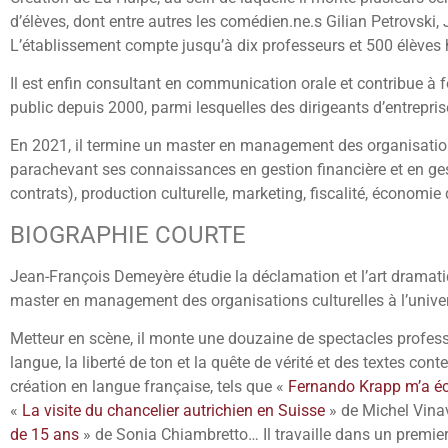
d’élèves, dont entre autres les comédien.ne.s Gilian Petrovski
L’établissement compte jusqu’à dix professeurs et 500 élève
Il est enfin consultant en communication orale et contribue à f
public depuis 2000, parmi lesquelles des dirigeants d’entrepris
En 2021, il termine un master en management des organisation 
parachevant ses connaissances en gestion financière et en gestio
contrats), production culturelle, marketing, fiscalité, économie 
BIOGRAPHIE COURTE
Jean-François Demeyère étudie la déclamation et l’art dramatiqu
master en management des organisations culturelles à l’unive
Metteur en scène, il monte une douzaine de spectacles professi
langue, la liberté de ton et la quête de vérité et des textes co
création en langue française, tels que «
Fernando Krapp m’a écri
«
La visite du chancelier autrichien en Suisse
» de Michel Vinav
de 15 ans
» de Sonia Chiambretto… Il travaille dans un premier