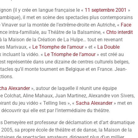
gnon (il y crée en langue française le «
11 septembre 2001
»
yrambique), il met en scène des spectacles plus contemporains
 Vinaver sur la montée de l’extrême-droite en Autriche, «
Face
ence intra-familiale, au Théâtre de la Balsamine, «
Chto interdit
, à la Maison de la Création de La Hulpe… tout en revenant
res Marivaux, «
Le Triomphe de l’amour
» et «
La Double
 incluant la vidéo. «
Le Triomphe de l’amour
» est créé au
est représentée dans une dizaine de centres culturels belges,
ctacles qu’il monte tournent en Belgique et en France. Jean-
tions.
cha Alexander
», autour de laquelle il réunit une équipe
ole Colchat, Aline Mahaux, Juan Martinez, Alexandre von Sivers,
rant du jeu vidéo « Telling lies », «
Sacha Alexander
» met en
découvrir qui elle est par l’intermédiaire du théâtre.
is Demeyère est professeur de déclamation et d’art dramatique
 2005, sa propre école de théâtre et de danse, la Maison de la
ntaines de spectacles amateurs, dirigeant plus d’un millier