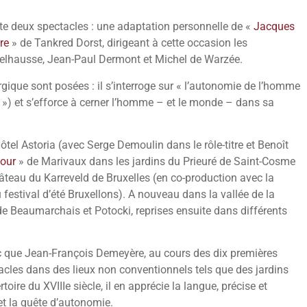
monte deux spectacles : une adaptation personnelle de «
Jacques
re
» de Tankred Dorst, dirigeant à cette occasion les
Delhausse, Jean-Paul Dermont et Michel de Warzée.
gique sont posées : il s’interroge sur « l’autonomie de l’homme
») et s’efforce à cerner l’homme – et le monde – dans sa
ôtel Astoria (avec Serge Demoulin dans le rôle-titre et Benoît
mour
» de Marivaux dans les jardins du Prieuré de Saint-Cosme
âteau du Karreveld de Bruxelles (en co-production avec la
 festival d’été Bruxellons). A nouveau dans la vallée de la
e Beaumarchais et Potocki, reprises ensuite dans différents
ic que Jean-François Demeyère, au cours des dix premières
cles dans des lieux non conventionnels tels que des jardins
oire du XVIIIe siècle, il en apprécie la langue, précise et
 et la quête d’autonomie.