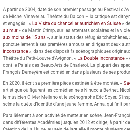
A partir de 2004, date de son premier passage au Festival d’Avi
de Michel Vinaver au Théâtre du Balcon – la critique est dith
et engagés : «
La Visite du chancelier autrichien en Suisse
» de
au mur
» de Martin Crimp, sur les attentats scolaires et la viol
aux moins de 15 ans
», sur le statut des réfugiés tchétchènes
ponctuellement à ses premières amours en dirigeant deux aut
inconstance
», dans des dispositifs scénographiques originaux
Théâtre du Petit-Louvre d’Avignon. «
La Double inconstance
» 
dont le Palais des Beaux-Arts de Charleroi. La plupart des spe
François Demeyère est comédien dans plusieurs de ses produc
En 2020, il écrit sa première pièce destinée à être montée, «
Sa
artistique où figurent les comédien.ne.s Ninuccia Berthet, Nic
le musicien Olivier Mellano et le scénographe Eric Soyer. S’inspi
scène la quête d’identité d’une jeune femme, Anna, qui finit par 
Parallèlement à son activité de metteur en scène, Jean-Franço
dans différentes Académies jusqu’en 2012 et dirige, à partir de
Création de La Hulpe, au sein de laquelle il monte plusieurs ce