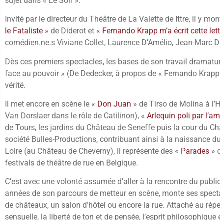
sujet dans « Le Soir ».
Invité par le directeur du Théâtre de La Valette de Ittre, il y 
le Fataliste
» de Diderot et «
Fernando Krapp m’a écrit cette lett
comédien.ne.s Viviane Collet, Laurence D’Amélio, Jean-Marc 
Dès ces premiers spectacles, les bases de son travail dramatur
face au pouvoir » (De Dedecker, à propos de « Fernando Krapp 
vérité.
Il met encore en scène le «
Don Juan
» de Tirso de Molina à l’H
Van Dorslaer dans le rôle de Catilinon), «
​Arlequin poli par l’a
de Tours, les jardins du Château de Seneffe puis la cour du Ch
société Bulles-Productions, contribuant ainsi à la naissance du
Loire (au Château de Cheverny), il représente des «
Parades
» d
festivals de théâtre de rue en Belgique.
C’est avec une volonté assumée d’aller à la rencontre du publ
années de son parcours de metteur en scène, monte ses specta
de châteaux, un salon d’hôtel ou encore la rue. Attaché au répert
sensuelle, la liberté de ton et de pensée, l’esprit philosophique